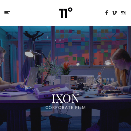
Portfolio
Over Elf Graden
Contact
Grootdorp 67
5815AN Merselo
+31 (0)6 83236786
info@elfgraden.nl
IXON
CORPORATE FILM