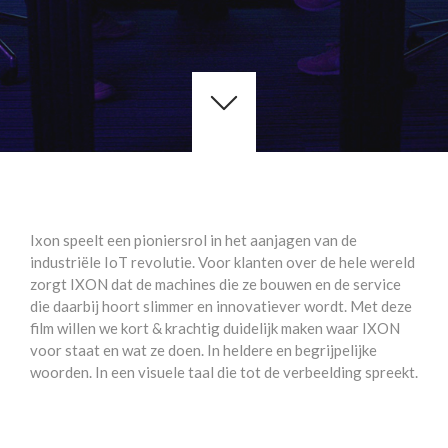
Ixon speelt een pioniersrol in het aanjagen van de
industriële IoT revolutie. Voor klanten over de hele wereld
zorgt IXON dat de machines die ze bouwen en de service
die daarbij hoort slimmer en innovatiever wordt. Met deze
film willen we kort & krachtig duidelijk maken waar IXON
voor staat en wat ze doen. In heldere en begrijpelijke
woorden. In een visuele taal die tot de verbeelding spreekt.